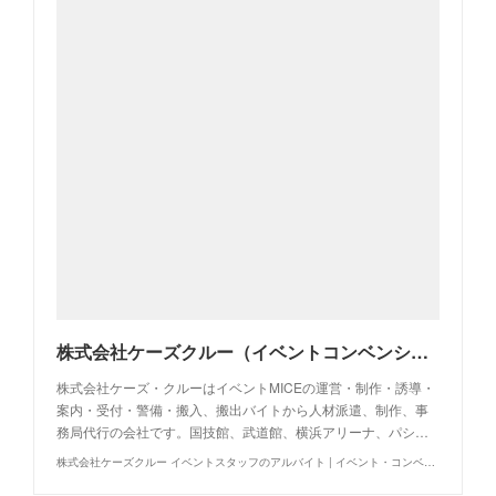
株式会社ケーズクルー（イベントコンベンションの運営・制作・警備・人材派遣・事務局代行・アルバイト求人・イベントバイト）
株式会社ケーズ・クルーはイベントMICEの運営・制作・誘導・
案内・受付・警備・搬入、搬出バイトから人材派遣、制作、事
務局代行の会社です。国技館、武道館、横浜アリーナ、パシ…
株式会社ケーズクルー イベントスタッフのアルバイト | イベント・コンベンションの運営制作警備事務局代行