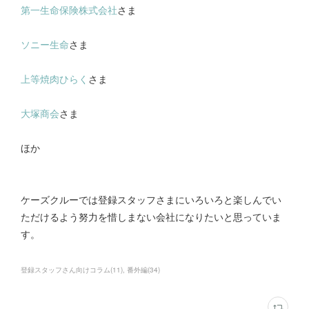
第一生命保険株式会社
さま
ソニー生命
さま
上等焼肉ひらく
さま
大塚商会
さま
ほか
ケーズクルーでは登録スタッフさまにいろいろと楽しんでい
ただけるよう努力を惜しまない会社になりたいと思っていま
す。
登録スタッフさん向けコラム
(
11
)
番外編
(
34
)