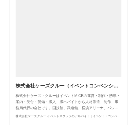
株式会社ケーズクルー（イベントコンベンションの運営・制作・警備・人材派遣・事務局代行・アルバイト求人・イベントバイト）
株式会社ケーズ・クルーはイベントMICEの運営・制作・誘導・
案内・受付・警備・搬入、搬出バイトから人材派遣、制作、事
務局代行の会社です。国技館、武道館、横浜アリーナ、パシ…
株式会社ケーズクルー イベントスタッフのアルバイト | イベント・コンベンションの運営制作警備事務局代行