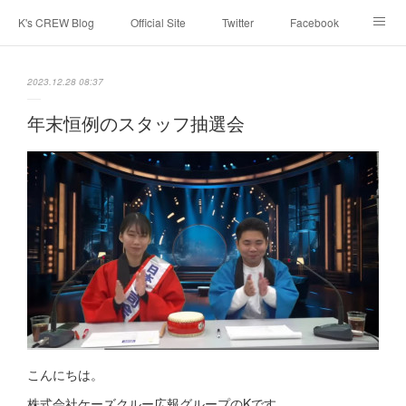
K's CREW Blog
Official Site
Twitter
Facebook
Instagram
Youtube
スタッフへ応募する
2023.12.28 08:37
年末恒例のスタッフ抽選会
こんにちは。
株式会社ケーズクルー広報グループのKです。