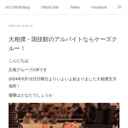
K's CREW Blog
Official Site
Twitter
Facebook
Instagram
Youtube
スタッフへ応募する
2024.05.13 05:54
大相撲・国技館のアルバイトならケーズク
ルー！
こんにちは
広報グループのKです
2024年5月12日日曜日よりいよいよ始まりました大相撲五月
場所！
優勝はどなたでしょうか