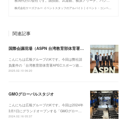
務局代行の会社です。国技館、武道館、横浜アリーナ、パシ…
株式会社ケーズクルー イベントスタッフのアルバイト | イベント・コンベンションの運営制作警備事務局代行
関連記事
国際会議現場（ASPN 台湾教育部体育署APECスポーツ政策ネットワーク総会）
こんにちは広報グループのKです。今回は弊社請
負案件の「台湾教育部体育署APECスポーツ政…
2025.02.10 06:20
GMOグローバルスタジオ
こんにちは広報グループのKです。今回は2024年
3月1日にグランドオープンする「GMOグロー…
2024.02.16 05:37