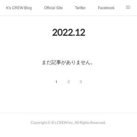
K's CREW Blog
Official Site
Twitter
Facebook
Instagram
Youtube
スタッフへ応募する
2022
.
12
まだ記事がありません。
1
2
3
Copyright © K's CREW inc. All Rights Reserved.