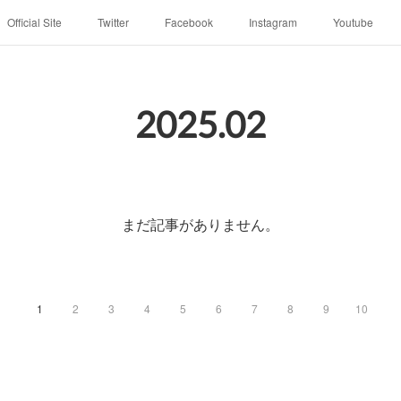
Official Site
Twitter
Facebook
Instagram
Youtube
2025
.
02
まだ記事がありません。
1
2
3
4
5
6
7
8
9
10