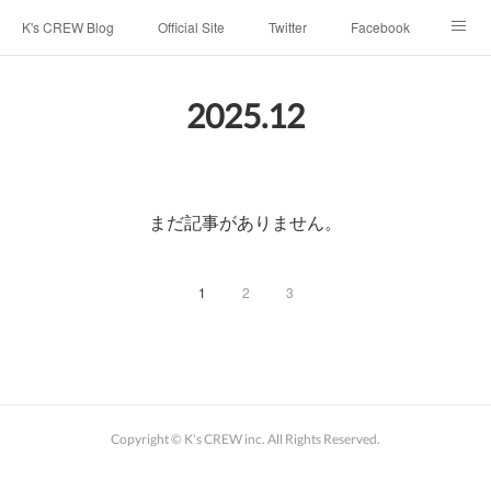
K's CREW Blog
Official Site
Twitter
Facebook
Instagram
Youtube
スタッフへ応募する
2025
.
12
まだ記事がありません。
1
2
3
Copyright © K's CREW inc. All Rights Reserved.