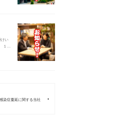
掛けい
 １…
9）感染症蔓延に関する当社