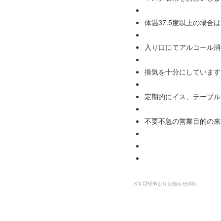
体温37.5度以上の場合
入り口にてアルコール消
換気を十分にしています
定期的にイス、テーブル
不要不急の営業目的の来
K’s CREWよりお知らせ
(
33
)