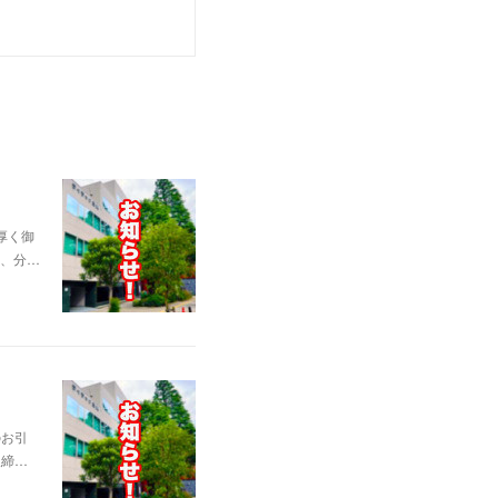
厚く御
て、分…
のお引
取締…