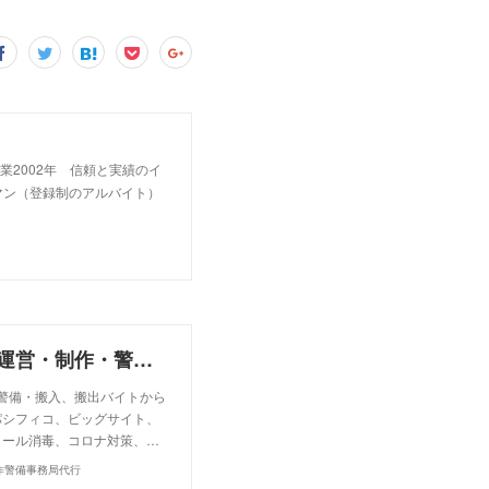
業2002年 信頼と実績のイ
マン（登録制のアルバイト）
株式会社ケーズクルー（イベントコンベンションの運営・制作・警備・人材派遣・事務局代行・アルバイト求人・イベントバイト）
・警備・搬入、搬出バイトから
パシフィコ、ビッグサイト、
コール消毒、コロナ対策、…
作警備事務局代行