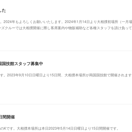
した
2024年もよろしくお願いいたします。2024年1月14日より大相撲初場所（一月
ーズクルーでは大相撲開催に際し客席案内や物販補助など各種スタッフを請け負って
国国技館スタッフ募集中
す。2023年9月10日日曜日より15日間、大相撲本場所が両国国技館で開催されます
日間開催
のKです。大相撲本場所は本日2023年5月14日日曜日より15日間開催です。