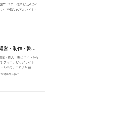
業2002年 信頼と実績のイ
マン（登録制のアルバイト）
株式会社ケーズクルー（イベントコンベンションの運営・制作・警備・人材派遣・事務局代行・アルバイト求人・イベントバイト）
・警備・搬入、搬出バイトから
パシフィコ、ビッグサイト、
コール消毒、コロナ対策、…
作警備事務局代行