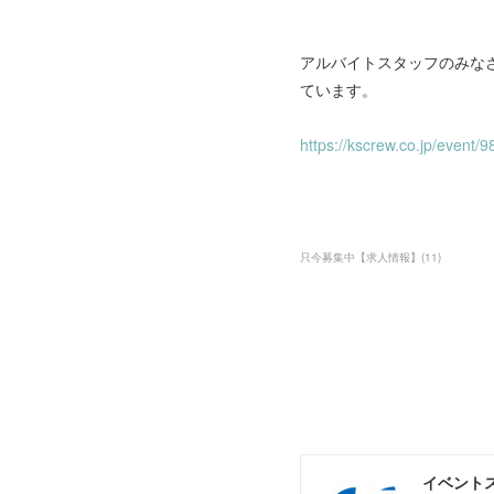
アルバイトスタッフのみな
ています。
https://kscrew.co.jp/event/9
只今募集中【求人情報】
(
11
)
イベントス