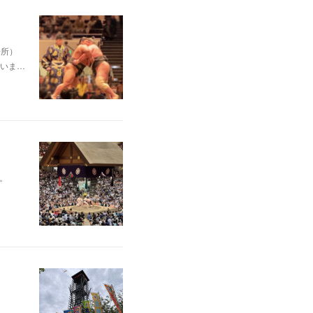
場所）
いま…
。