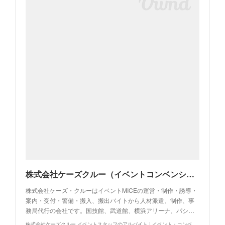
株式会社ケーズクルー（イベントコンベンションの運営・制作・警備・人材派遣・事務局代行・アルバイト求人・イベントバイト）
株式会社ケーズ・クルーはイベントMICEの運営・制作・誘導・
案内・受付・警備・搬入、搬出バイトから人材派遣、制作、事
務局代行の会社です。国技館、武道館、横浜アリーナ、パシ…
株式会社ケーズクルー イベントスタッフのアルバイト | イベント・コンベンションの運営制作警備事務局代行