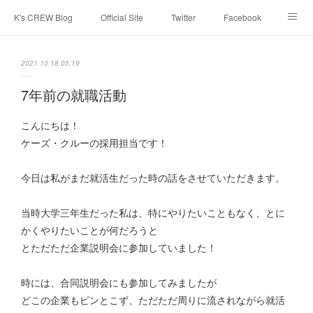
K's CREW Blog
Official Site
Twitter
Facebook
Instagram
Youtube
スタッフへ応募する
2021.10.18 05:19
7年前の就職活動
こんにちは！
ケーズ・クルーの採用担当です！
今日は私がまだ就活生だった時の話をさせていただきます。
当時大学三年生だった私は、特にやりたいこともなく、とに
かくやりたいことが何だろうと
とただただ企業説明会に参加していました！
時には、合同説明会にも参加してみましたが
どこの企業もピンとこず、ただただ周りに流されながら就活