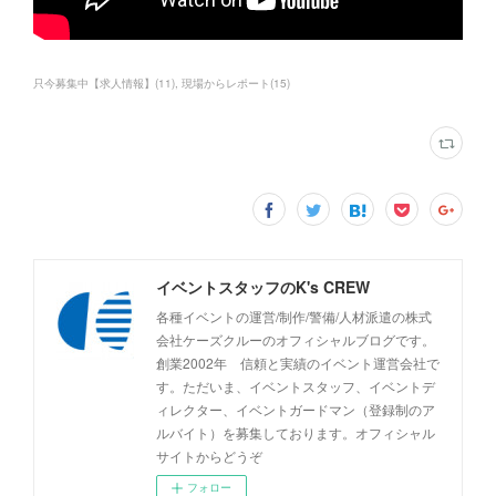
只今募集中【求人情報】
(
11
)
現場からレポート
(
15
)
イベントスタッフのK's CREW
各種イベントの運営/制作/警備/人材派遣の株式
会社ケーズクルーのオフィシャルブログです。
創業2002年 信頼と実績のイベント運営会社で
す。ただいま、イベントスタッフ、イベントデ
ィレクター、イベントガードマン（登録制のア
ルバイト）を募集しております。オフィシャル
サイトからどうぞ
フォロー